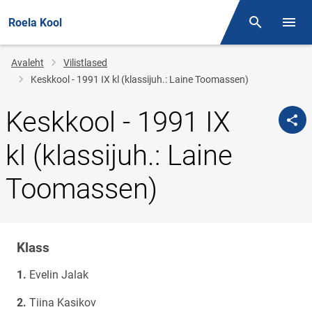
Roela Kool
Otsing
Menüü
Jälglink
Avaleht
Vilistlased
Keskkool - 1991 IX kl (klassijuh.: Laine Toomassen)
Keskkool - 1991 IX
kl (klassijuh.: Laine
Toomassen)
Klass
Klassi
nimi
Evelin Jalak
Tiina Kasikov